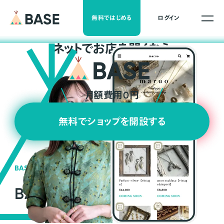
無料ではじめる
ログイン
ネ
ッ
ト
でお店を開くなら
月額費用0円
無料でショップを開設する
BASEの強み
BASEが強い3つの理由