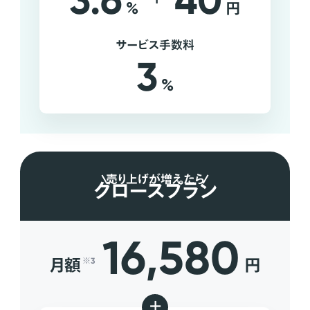
3.6
40
%
円
サービス手数料
3
%
売り上げが増えたら
グロースプラン
16,580
月額
円
※3
+