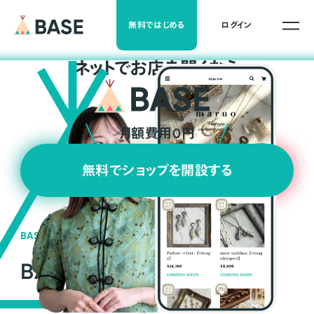
無料ではじめる
ログイン
ネ
ッ
ト
でお店を開くなら
月額費用0円
無料でショップを開設する
BASEの強み
BASEが強い3つの理由