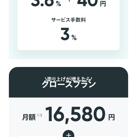
3.6
40
%
円
サービス手数料
3
%
売り上げが増えたら
グロースプラン
16,580
月額
円
※3
+