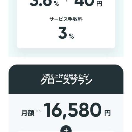
3.6
40
%
円
サービス手数料
3
%
売り上げが増えたら
グロースプラン
16,580
月額
円
※3
+