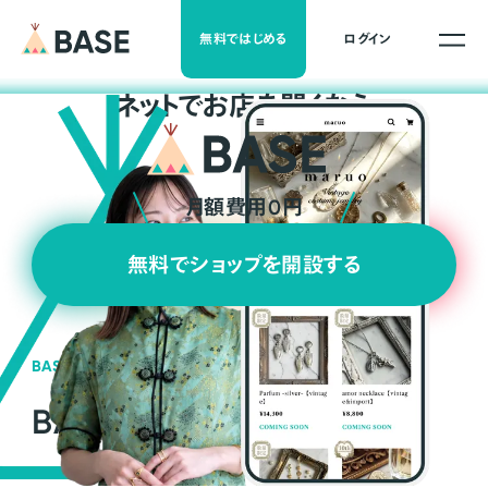
無料ではじめる
ログイン
ネ
ッ
ト
でお店を開くなら
月額費用0円
無料でショップを開設する
BASEの強み
BASEが強い3つの理由