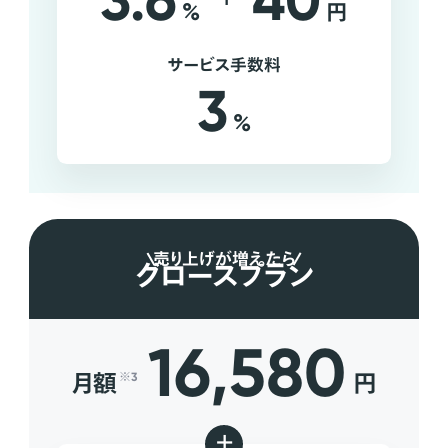
3.6
40
%
円
サービス手数料
3
%
売り上げが増えたら
グロースプラン
16,580
月額
円
※3
+