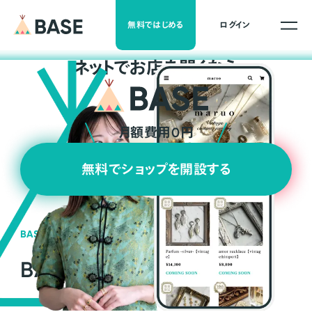
無料ではじめる
ログイン
ネ
ッ
ト
でお店を開くなら
月額費用0円
無料でショップを開設する
BASEの強み
BASEが強い3つの理由