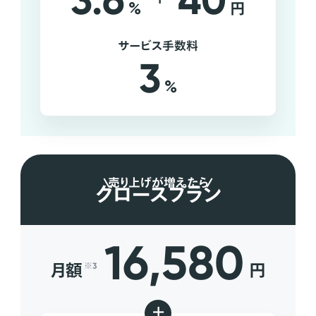
3.6
40
%
円
サービス手数料
3
%
売り上げが増えたら
グロースプラン
16,580
月額
円
※3
+