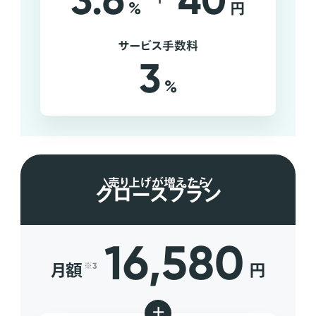
3.6
40
%
円
サービス手数料
3
%
売り上げが増えたら
グロースプラン
16,580
月額
円
※3
+