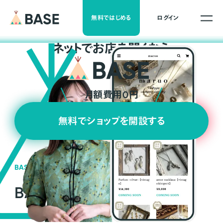
無料ではじめる
ログイン
ネ
ッ
ト
でお店を開くなら
月額費用0円
無料でショップを開設する
BASEの強み
BASEが強い3つの理由