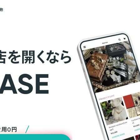
他
店を開くなら
費用0円