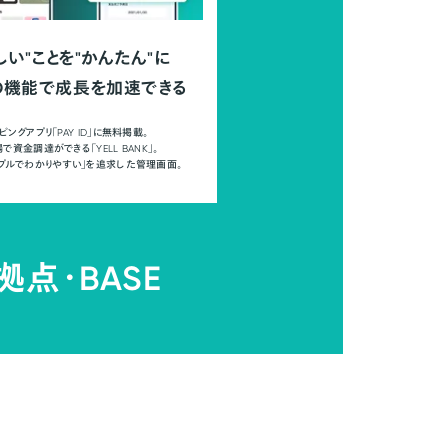
しい"ことを"かんたん"に
の機能で成長を加速できる
ピングアプリ「PAY ID」に無料掲載。
で資金調達ができる「YELL BANK」。
ンプルでわかりやすい」を追求した管理画面。
拠点・
BASE