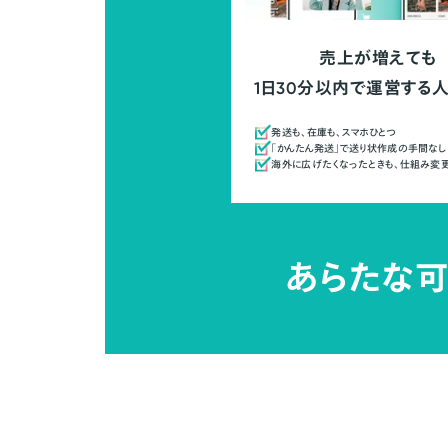
売上が増えても
1日30分以内で運営する
発送も、在庫も、スマホひとつ
「かんたん発送」で送り状作成の手間なし
海外に広げたくなったときも、仕組み変
あらたな可