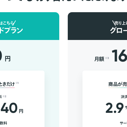
はこちら
売り上
ドプラン
グロ
0
1
円
月額
※3
ときだけ
※1
商品が売
料
※2
決
40
2.9
円
手数料
サー