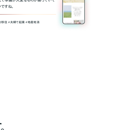
人で準備が大変なものが揃っていて
いですね。
方移住 #夫婦で起業 #地産地消
。