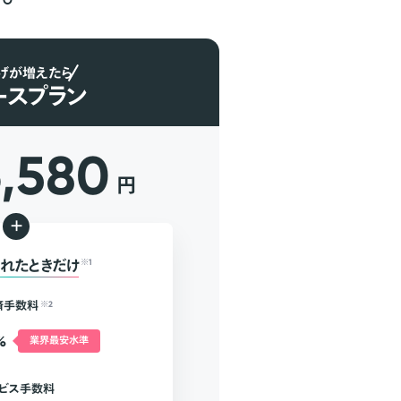
げが増えたら
ースプラン
6,580
円
+
れたときだけ
※1
済手数料
※2
%
業界最安水準
ビス手数料