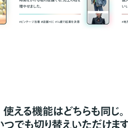
時間をかける私の店舗でも、売上の柱を
個
増やせました。
い
#ビンテージ古着 ＃店舗＋EC #14歳で起業を決意
#地
使える機能はどちらも同じ。
いつでも切り替えいただけます