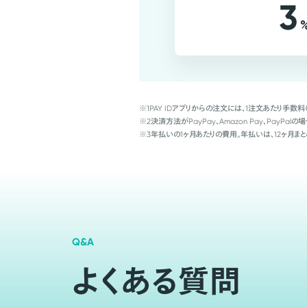
3
※1
PAY IDアプリからの注文には、1注文あたり手数料
※2
決済方法がPayPay、Amazon Pay、Pay
※3
年払いの1ヶ月あたりの費用。年払いは、12ヶ月まと
Q&A
よくある質問