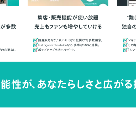
集客・販売機能が使い放題
"難
人が多数
売上もファンも増やしていける
独自
抽選販売など、"買いたくなる仕掛け"を多数用意。
ショッ
Instagram・YouTubeなど、多彩なSNSと連携。
その場
更の必要なし
ポップアップ出店もサポート。
「シ
能性が、
あなたらしさと広がる