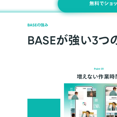
無料でショ
BASEの強み
BASEが強い3つ
Point 01
増えない作業時