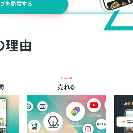
ップを開設する
の理由
Point 02
間
売れる