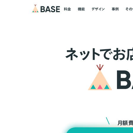
料金
機能
デザイン
事例
その
ネ
ッ
ト
でお
月額