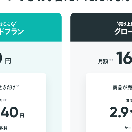
はこちら
売り上
ドプラン
グロ
0
1
円
月額
※3
ときだけ
※1
商品が売
料
※2
決
40
2.9
円
手数料
サー