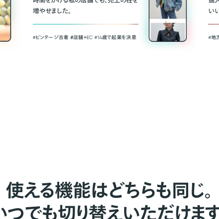
時間をかける私の店舗でも、売上の柱を
個
増やせました。
い
#ビンテージ古着 ＃店舗＋EC #14歳で起業を決意
#地
使える機能はどちらも同じ。
いつでも切り替えいただけます