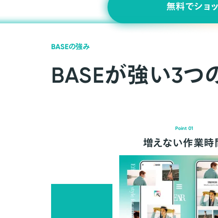
無料でショ
BASEの強み
BASEが強い3つ
Point 01
増えない作業時