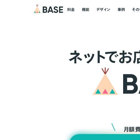
料金
機能
デザイン
事例
その
ネ
ッ
ト
でお
月額