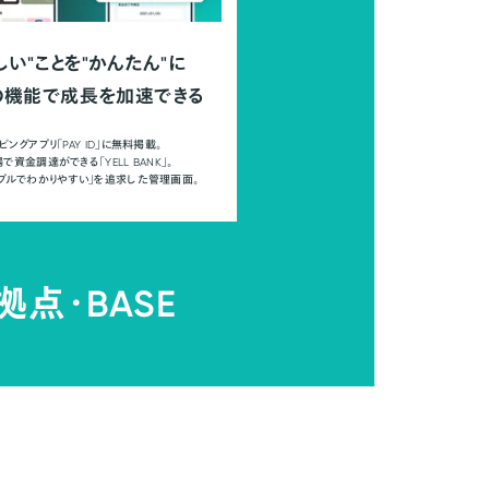
しい"ことを"かんたん"に
の機能で成長を加速できる
ピングアプリ「PAY ID」に無料掲載。
で資金調達ができる「YELL BANK」。
ンプルでわかりやすい」を追求した管理画面。
拠点・
BASE