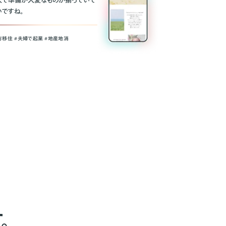
人で準備が大変なものが揃っていて
いですね。
方移住 #夫婦で起業 #地産地消
。