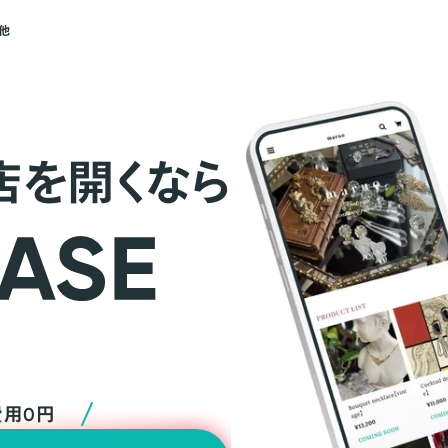
他
店を開くなら
費用0円