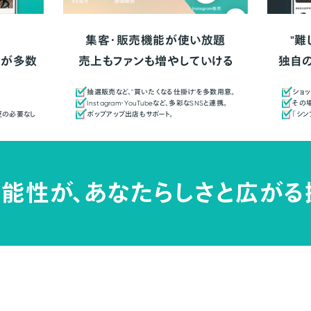
集客・販売機能が使い放題
"難
人が多数
売上もファンも増やしていける
独自
抽選販売など、"買いたくなる仕掛け"を多数用意。
ショッ
Instagram・YouTubeなど、多彩なSNSと連携。
その場
更の必要なし
ポップアップ出店もサポート。
「シ
能性が、
あなたらしさと広がる