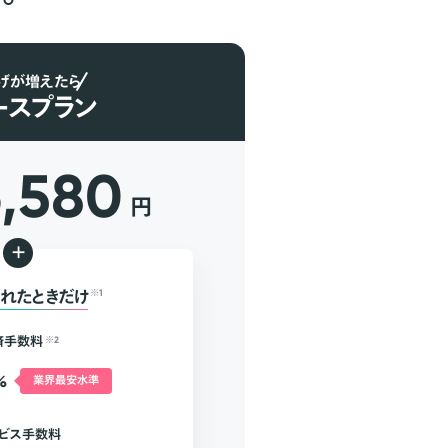
げが増えたら
ースプラン
6,580
円
+
れたときだけ
※1
済手数料
※2
%
業界最安水準
ビス手数料