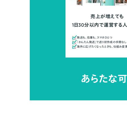
売上が増えても
1日30分以内で運営する
発送も、在庫も、スマホひとつ
「かんたん発送」で送り状作成の手間なし
海外に広げたくなったときも、仕組み変
あらたな可