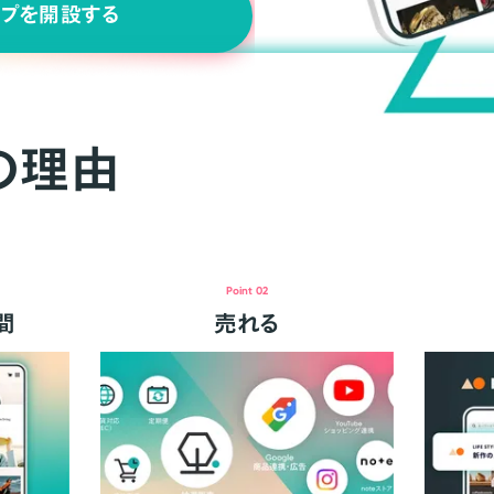
ップを開設する
の理由
Point 02
間
売れる