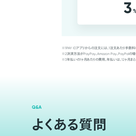
3
※1
PAY IDアプリからの注文には、1注文あたり手数料
※2
決済方法がPayPay、Amazon Pay、Pay
※3
年払いの1ヶ月あたりの費用。年払いは、12ヶ月まと
Q&A
よくある質問