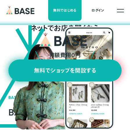
無料ではじめる
ログイン
ネ
ッ
ト
でお店を開くなら
月額費用0円
無料でショップを開設する
BASEの強み
BASEが強い3つの理由