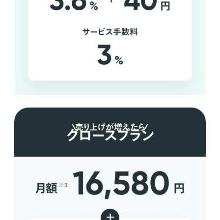
3.6
40
%
円
サービス手数料
3
%
売り上げが増えたら
グロースプラン
16,580
月額
円
※3
+