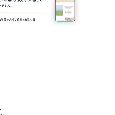
人で準備が大変なものが揃っていて
いですね。
方移住 #夫婦で起業 #地産地消
。