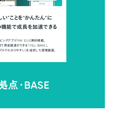
しい"ことを"かんたん"に
の機能で成長を加速できる
ピングアプリ「PAY ID」に無料掲載。
で資金調達ができる「YELL BANK」。
ンプルでわかりやすい」を追求した管理画面。
拠点・
BASE