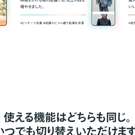
時間をかける私の店舗でも、売上の柱を
個
増やせました。
い
#ビンテージ古着 ＃店舗＋EC #14歳で起業を決意
#地
使える機能はどちらも同じ。
いつでも切り替えいただけます