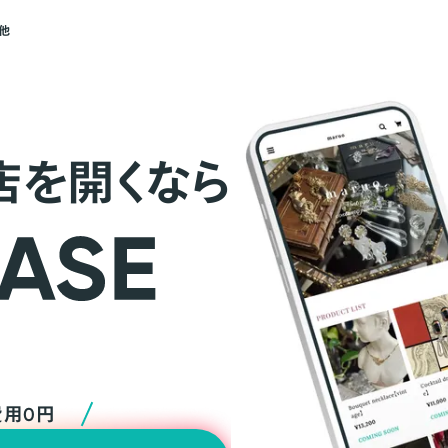
他
店を開くなら
費用0円