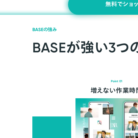
無料でショ
BASEの強み
BASEが強い3つ
Point 01
増えない作業時