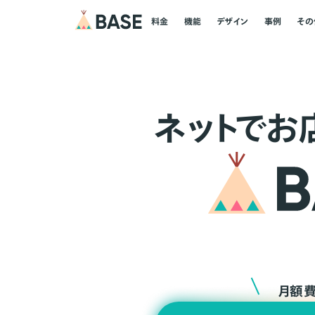
料金
機能
デザイン
事例
その
ネ
ッ
ト
でお
月額