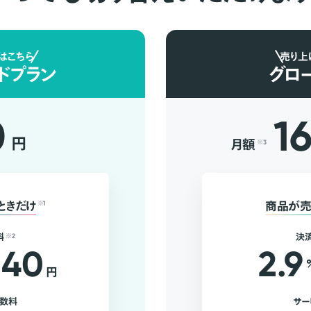
はこちら
売り上
ドプラン
グロ
0
1
円
月額
※3
ときだけ
※1
商品が売
料
※2
決
40
2.9
円
手数料
サー