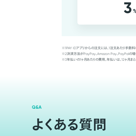
3
※1
PAY IDアプリからの注文には、1注文あたり手数料
※2
決済方法がPayPay、Amazon Pay、Pay
※3
年払いの1ヶ月あたりの費用。年払いは、12ヶ月まと
Q&A
よくある質問