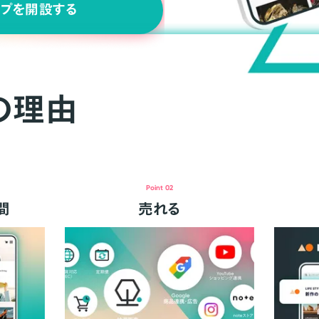
ップを開設する
の理由
Point 02
間
売れる