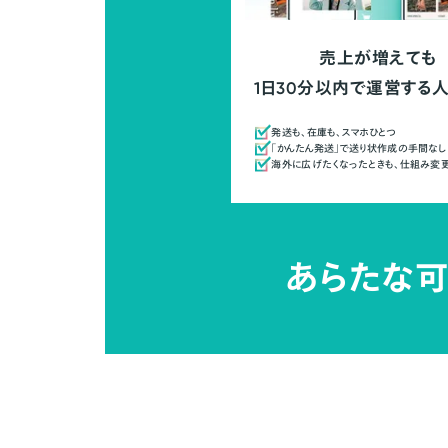
売上が増えても
1日30分以内で運営する
発送も、在庫も、スマホひとつ
「かんたん発送」で送り状作成の手間なし
海外に広げたくなったときも、仕組み変
あらたな可