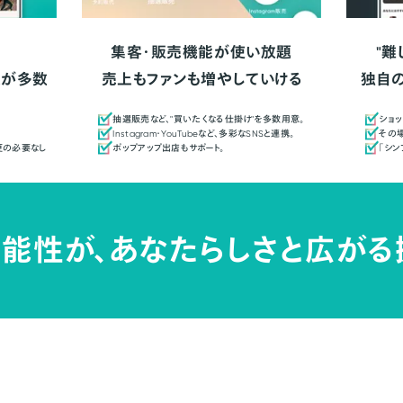
集客・販売機能が使い放題
"難
人が多数
売上もファンも増やしていける
独自
抽選販売など、"買いたくなる仕掛け"を多数用意。
ショッ
Instagram・YouTubeなど、多彩なSNSと連携。
その場
更の必要なし
ポップアップ出店もサポート。
「シ
能性が、
あなたらしさと広がる