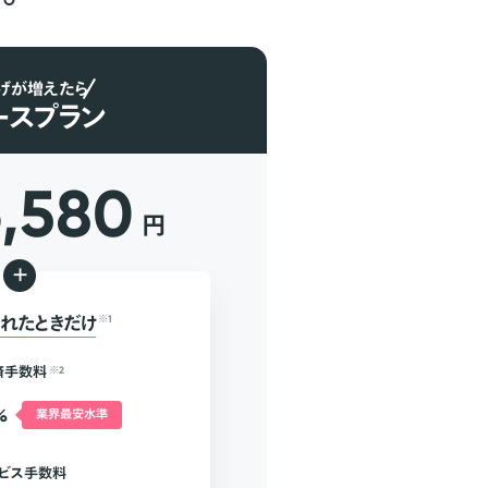
げが増えたら
ースプラン
6,580
円
+
れたときだけ
※1
済手数料
※2
%
業界最安水準
ビス手数料