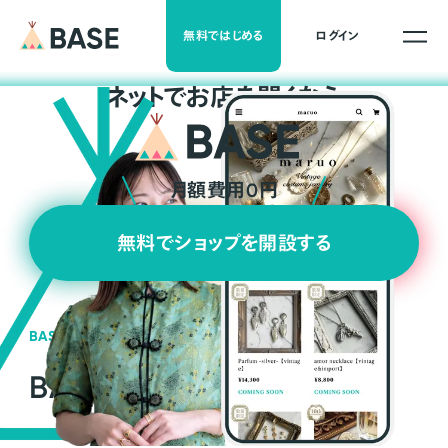
無料ではじめる
ログイン
ネ
ッ
ト
でお店を開くなら
月額費用0円
無料でショップを開設する
BASEの強み
BASEが強い3つの理由