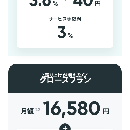
3.6
40
%
円
サービス手数料
3
%
売り上げが増えたら
グロースプラン
16,580
月額
円
※3
+