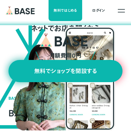
無料ではじめる
ログイン
ネ
ッ
ト
でお店を開くなら
月額費用0円
無料でショップを開設する
BASEの強み
BASEが強い3つの理由