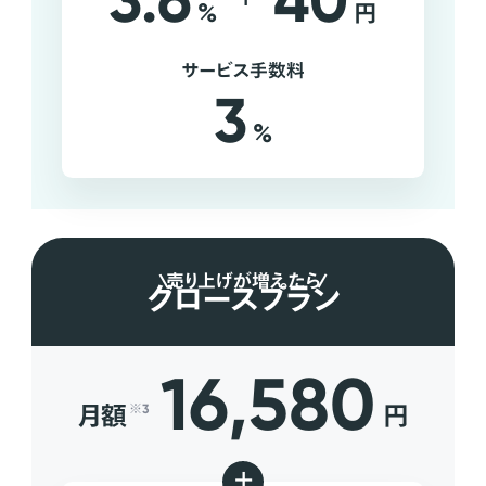
3.6
40
%
円
サービス手数料
3
%
売り上げが増えたら
グロースプラン
16,580
月額
円
※3
+