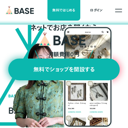
無料ではじめる
ログイン
ネ
ッ
ト
でお店を開くなら
月額費用0円
無料でショップを開設する
BASEの強み
BASEが強い3つの理由