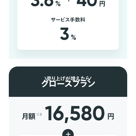
3.6
40
%
円
サービス手数料
3
%
売り上げが増えたら
グロースプラン
16,580
月額
円
※3
+