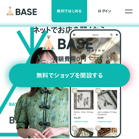
無料ではじめる
ログイン
ネ
ッ
ト
でお店を開くなら
月額費用0円
無料でショップを開設する
BASEの強み
BASEが強い3つの理由