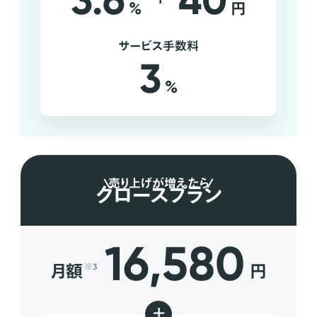
3.6
40
%
円
サービス手数料
3
%
売り上げが増えたら
グロースプラン
16,580
月額
円
※3
+