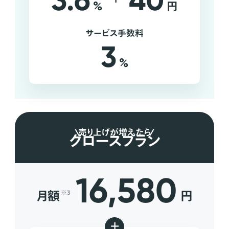
3.6
40
%
円
サービス手数料
3
%
売り上げが増えたら
グロースプラン
16,580
月額
円
※3
+