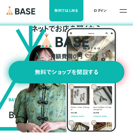
無料ではじめる
ログイン
ネ
ッ
ト
でお店を開くなら
月額費用0円
無料でショップを開設する
BASEの強み
BASEが強い3つの理由