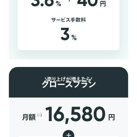
3.6
40
%
円
サービス手数料
3
%
売り上げが増えたら
グロースプラン
16,580
月額
円
※3
+