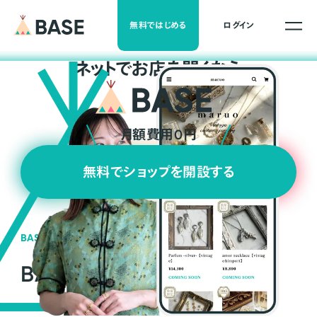
無料ではじめる
ログイン
ネ
ッ
ト
でお店を開くなら
月額費用0円
無料でショップを開設する
BASEの強み
BASEが強い3つの理由