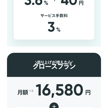
3.6
40
%
円
サービス手数料
3
%
売り上げが増えたら
グロースプラン
16,580
月額
円
※3
+