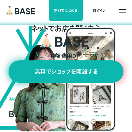
無料ではじめる
ログイン
ネ
ッ
ト
でお店を開くなら
月額費用0円
無料でショップを開設する
BASEの強み
BASEが強い3つの理由