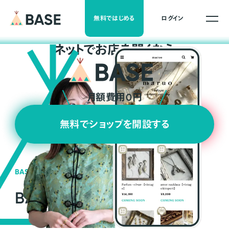
無料ではじめる
ログイン
ネ
ッ
ト
でお店を開くなら
月額費用0円
無料でショップを開設する
BASEの強み
BASEが強い3つの理由