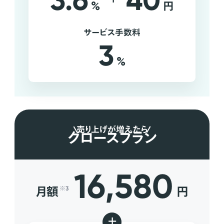
3.6
40
%
円
サービス手数料
3
%
売り上げが増えたら
グロースプラン
16,580
月額
円
※3
+