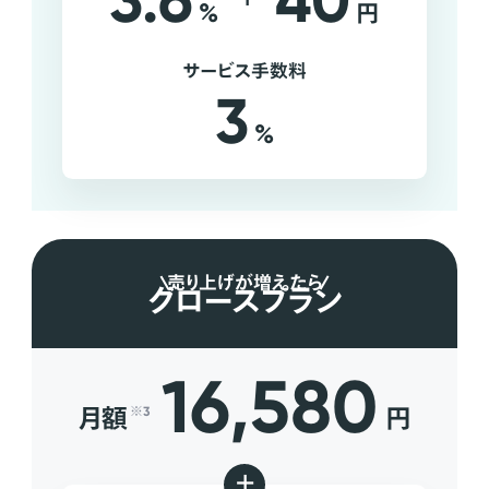
3.6
40
%
円
サービス手数料
3
%
売り上げが増えたら
グロースプラン
16,580
月額
円
※3
+