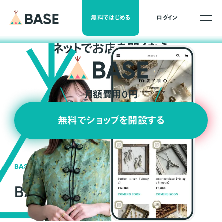
無料ではじめる
ログイン
ネ
ッ
ト
でお店を開くなら
月額費用0円
無料でショップを開設する
BASEの強み
BASEが強い3つの理由