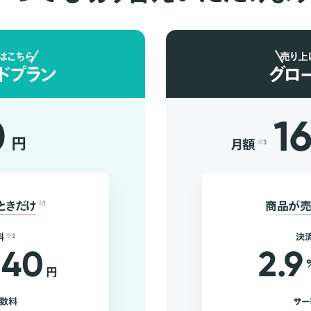
はこちら
売り上
ドプラン
グロ
0
1
円
月額
※3
ときだけ
※1
商品が売
料
※2
決
40
2.9
円
手数料
サー