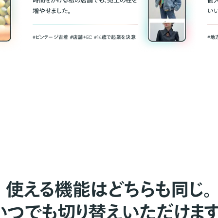
時間をかける私の店舗でも、売上の柱を
個
増やせました。
い
#ビンテージ古着 ＃店舗＋EC #14歳で起業を決意
#地
使える機能はどちらも同じ。
いつでも切り替えいただけます