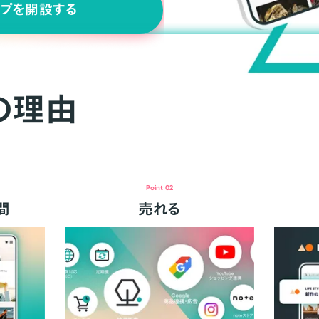
ップを開設する
の理由
Point 02
間
売れる