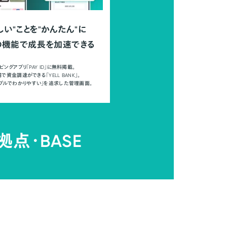
しい"ことを"かんたん"に
の機能で成長を加速できる
ピングアプリ「PAY ID」に無料掲載。
で資金調達ができる「YELL BANK」。
ンプルでわかりやすい」を追求した管理画面。
拠点・
BASE