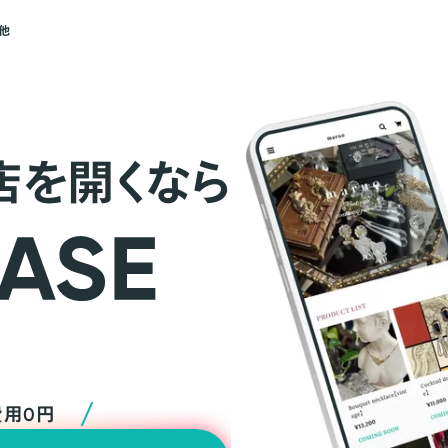
他
店を開くなら
費用0円