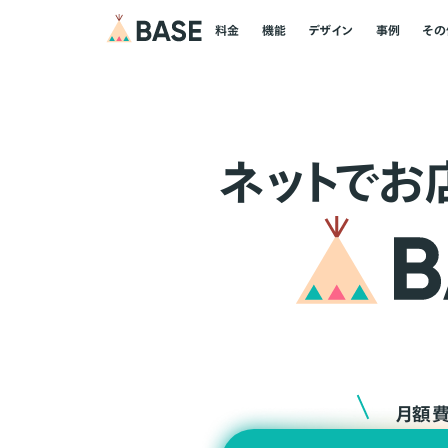
料金
機能
デザイン
事例
その
ネ
ッ
ト
でお
月額