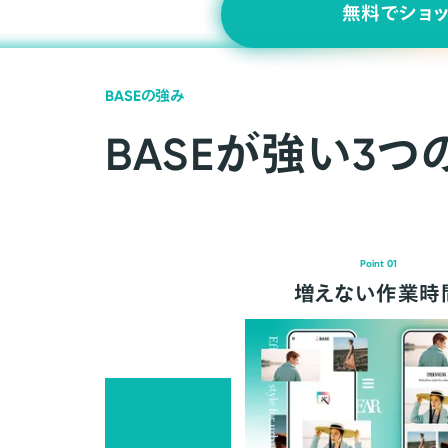
無料でショ
BASEの強み
BASEが強い3つ
Point 01
増えない作業時