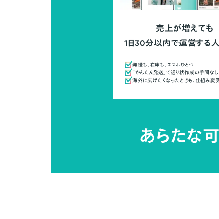
売上が増えても
1日30分以内で運営する
発送も、在庫も、スマホひとつ
「かんたん発送」で送り状作成の手間なし
海外に広げたくなったときも、仕組み変
あらたな可