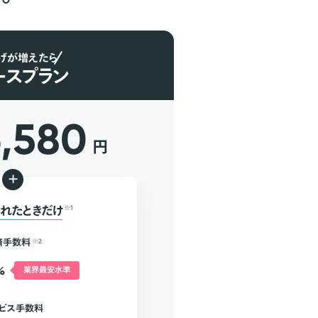
げが増えたら
ースプラン
6,580
円
+
れたときだけ
※1
済手数料
※2
%
業界最安水準
ビス手数料