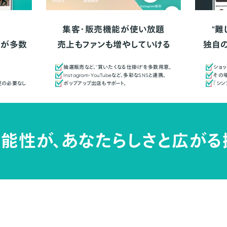
集客・販売機能が使い放題
"難
人が多数
売上もファンも増やしていける
独自
抽選販売など、"買いたくなる仕掛け"を多数用意。
ショッ
Instagram・YouTubeなど、多彩なSNSと連携。
その場
更の必要なし
ポップアップ出店もサポート。
「シ
能性が、
あなたらしさと広がる