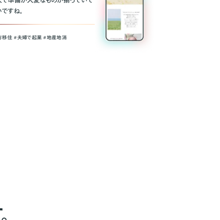
人で準備が大変なものが揃っていて
いですね。
方移住 #夫婦で起業 #地産地消
。