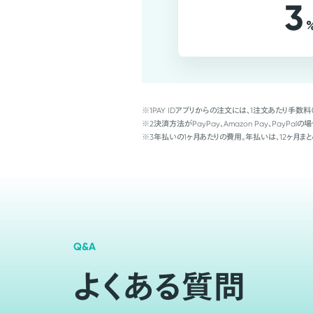
3
※1
PAY IDアプリからの注文には、1注文あたり手数料
※2
決済方法がPayPay、Amazon Pay、Pay
※3
年払いの1ヶ月あたりの費用。年払いは、12ヶ月まと
Q&A
よくある質問