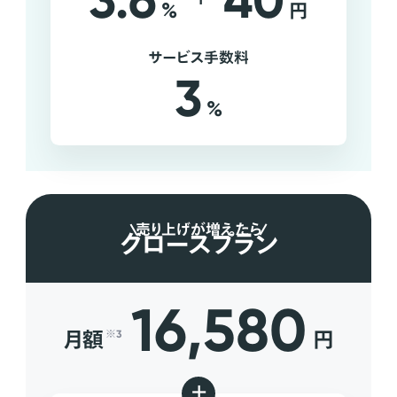
3.6
40
%
円
サービス手数料
3
%
売り上げが増えたら
グロースプラン
16,580
月額
円
※3
+