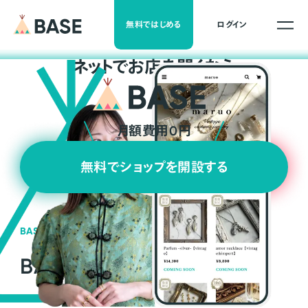
無料ではじめる
ログイン
ネ
ッ
ト
でお店を開くなら
月額費用0円
無料でショップを開設する
BASEの強み
BASEが強い3つの理由