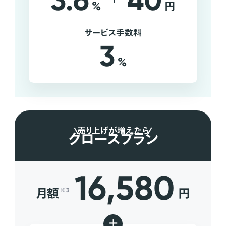
3.6
40
%
円
サービス手数料
3
%
売り上げが増えたら
グロースプラン
16,580
月額
円
※3
+