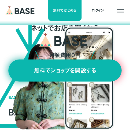
無料ではじめる
ログイン
ネ
ッ
ト
でお店を開くなら
月額費用0円
無料でショップを開設する
BASEの強み
BASEが強い3つの理由