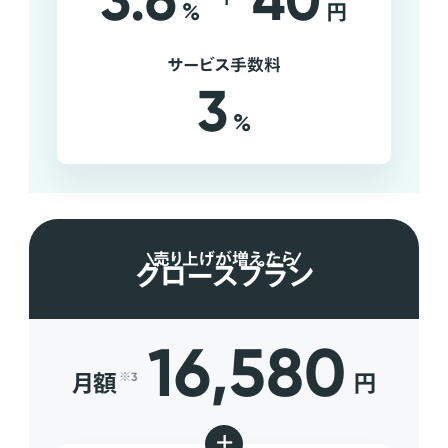
3.6
40
%
円
サービス手数料
3
%
売り上げが増えたら
グロースプラン
16,580
月額
円
※3
+