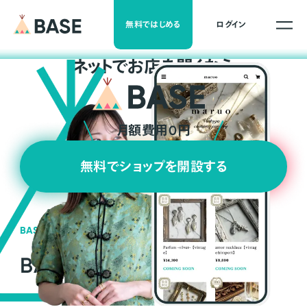
無料ではじめる
ログイン
ネ
ッ
ト
でお店を開くなら
月額費用0円
無料でショップを開設する
BASEの強み
BASEが強い3つの理由