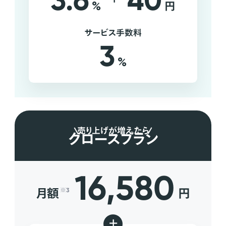
3.6
40
%
円
サービス手数料
3
%
売り上げが増えたら
グロースプラン
16,580
月額
円
※3
+