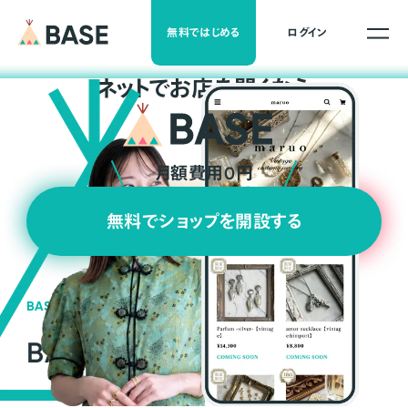
無料ではじめる
ログイン
ネ
ッ
ト
でお店を開くなら
月額費用0円
無料でショップを開設する
BASEの強み
BASEが強い3つの理由