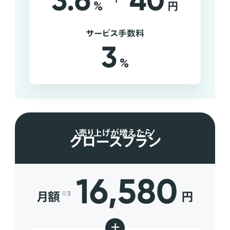
3.6
40
%
円
サービス手数料
3
%
売り上げが増えたら
グロースプラン
16,580
月額
円
※3
+