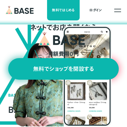
無料ではじめる
ログイン
ネ
ッ
ト
でお店を開くなら
月額費用0円
無料でショップを開設する
BASEの強み
BASEが強い3つの理由