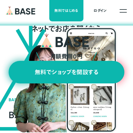
無料ではじめる
ログイン
ネ
ッ
ト
でお店を開くなら
月額費用0円
無料でショップを開設する
BASEの強み
BASEが強い3つの理由