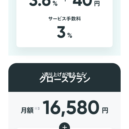
3.6
40
%
円
サービス手数料
3
%
売り上げが増えたら
グロースプラン
16,580
月額
円
※3
+