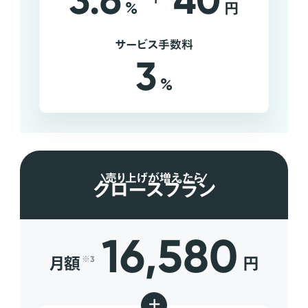
3.6
40
%
円
サービス手数料
3
%
売り上げが増えたら
グロースプラン
16,580
月額
円
※3
+