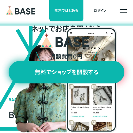
無料ではじめる
ログイン
ネ
ッ
ト
でお店を開くなら
月額費用0円
無料でショップを開設する
BASEの強み
BASEが強い3つの理由