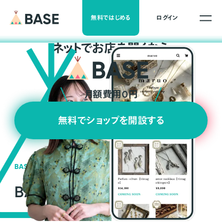
無料ではじめる
ログイン
ネ
ッ
ト
でお店を開くなら
月額費用0円
無料でショップを開設する
BASEの強み
BASEが強い3つの理由