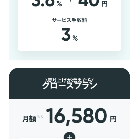
3.6
40
%
円
サービス手数料
3
%
売り上げが増えたら
グロースプラン
16,580
月額
円
※3
+