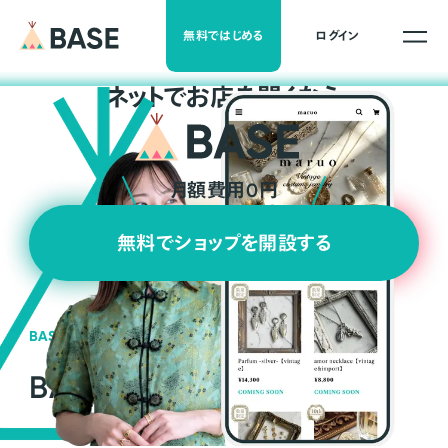
無料ではじめる
ログイン
ネ
ッ
ト
でお店を開くなら
月額費用0円
無料でショップを開設する
BASEの強み
BASEが強い3つの理由