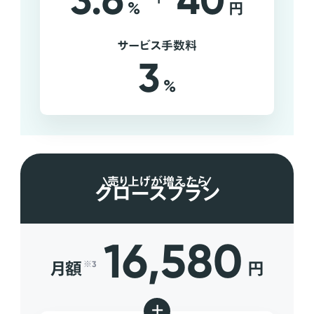
3.6
40
%
円
サービス手数料
3
%
売り上げが増えたら
グロースプラン
16,580
月額
円
※3
+