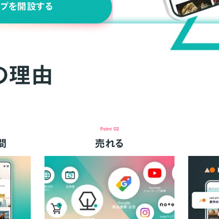
ップを開設する
の理由
Point 02
間
売れる