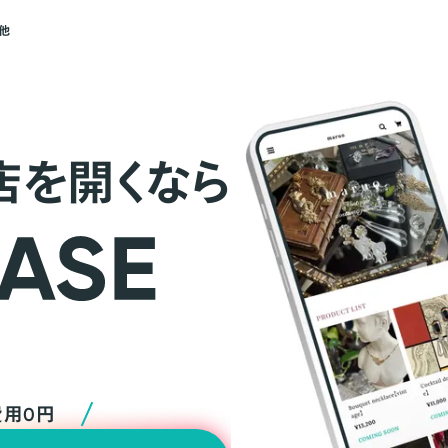
他
店を開くなら
費用0円