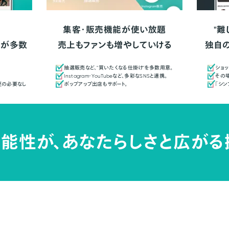
集客・販売機能が使い放題
"難
人が多数
売上もファンも増やしていける
独自
抽選販売など、"買いたくなる仕掛け"を多数用意。
ショッ
Instagram・YouTubeなど、多彩なSNSと連携。
その場
更の必要なし
ポップアップ出店もサポート。
「シ
能性が、
あなたらしさと広がる