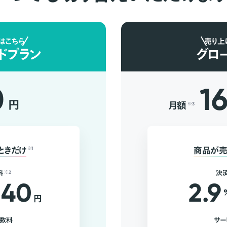
はこちら
売り上
ドプラン
グロ
0
1
円
月額
※3
ときだけ
※1
商品が売
料
※2
決
40
2.9
円
手数料
サー