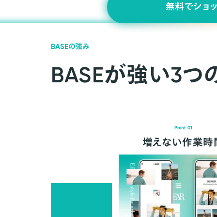
無料でショ
BASEの強み
BASEが強い3つ
Point 01
増えない作業時