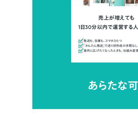
売上が増えても
1日30分以内で運営する
発送も、在庫も、スマホひとつ
「かんたん発送」で送り状作成の手間なし
海外に広げたくなったときも、仕組み変
あらたな可