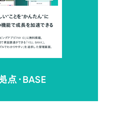
しい"ことを"かんたん"に
の機能で成長を加速できる
ピングアプリ「PAY ID」に無料掲載。
で資金調達ができる「YELL BANK」。
ンプルでわかりやすい」を追求した管理画面。
拠点・
BASE