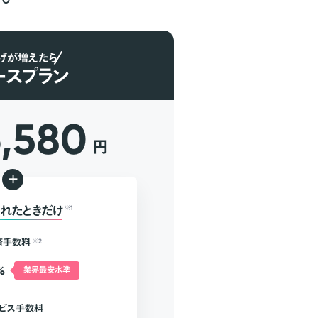
げが増えたら
ースプラン
6,580
円
+
れたときだけ
※1
済手数料
※2
%
業界最安水準
ビス手数料