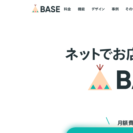
料金
機能
デザイン
事例
その
ネ
ッ
ト
でお
月額