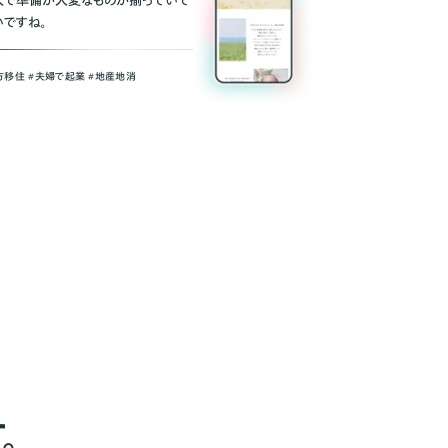
人で準備が大変なものが揃っていて
いですね。
方移住 #夫婦で起業 #地産地消
。