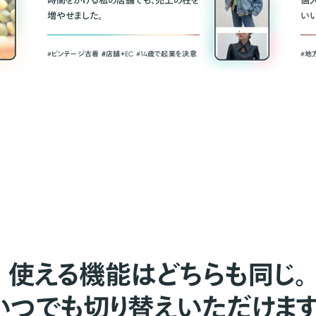
時間をかける私の店舗でも、売上の柱を
個
増やせました。
い
#ビンテージ古着 ＃店舗＋EC #14歳で起業を決意
#地
使える機能はどちらも同じ。
いつでも切り替えいただけます