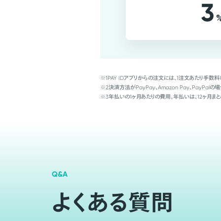
3
※1
PAY IDアプリからの注文には、1注文あたり手数料
※2
決済方法がPayPay、Amazon Pay、Pay
※3
年払いの1ヶ月あたりの費用。年払いは、12ヶ月まと
Q&A
よくある質問