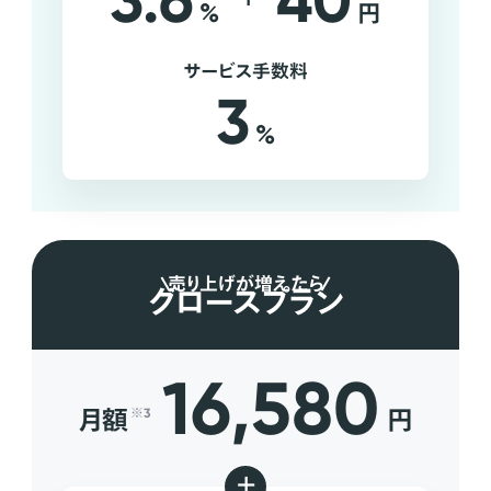
3.6
40
%
円
サービス手数料
3
%
売り上げが増えたら
グロースプラン
16,580
月額
円
※3
+