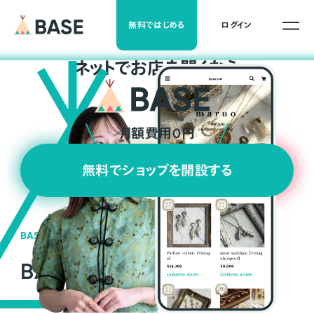
無料ではじめる
ログイン
ネ
ッ
ト
でお店を開くなら
月額費用0円
無料でショップを開設する
BASEの強み
BASEが強い3つの理由