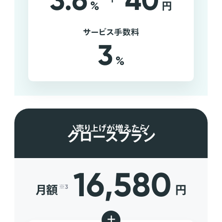
3.6
40
%
円
サービス手数料
3
%
売り上げが増えたら
グロースプラン
16,580
月額
円
※3
+