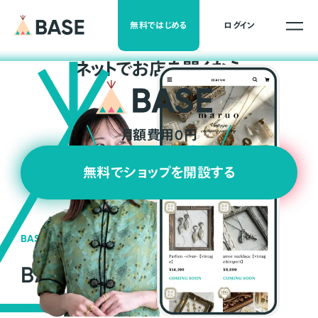
無料ではじめる
ログイン
ネ
ッ
ト
でお店を開くなら
月額費用0円
無料でショップを開設する
BASEの強み
BASEが強い3つの理由