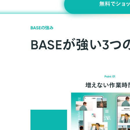
無料でショ
BASEの強み
BASEが強い3つ
Point 01
増えない作業時