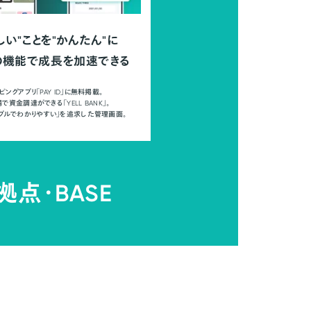
しい"ことを"かんたん"に
の機能で成長を加速できる
ピングアプリ「PAY ID」に無料掲載。
で資金調達ができる「YELL BANK」。
ンプルでわかりやすい」を追求した管理画面。
拠点・
BASE