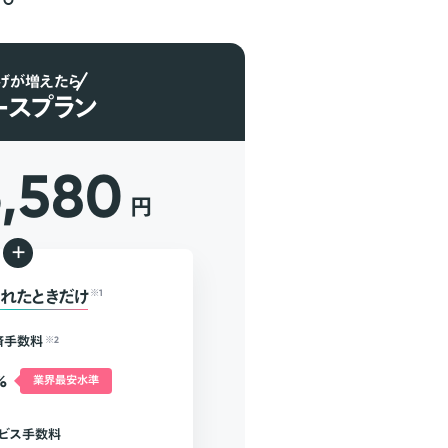
げが増えたら
ースプラン
6,580
円
+
れたときだけ
※1
済手数料
※2
%
業界最安水準
ビス手数料