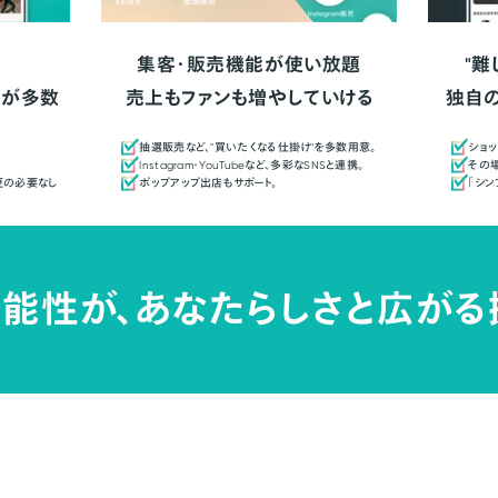
集客・販売機能が使い放題
"難
人が多数
売上もファンも増やしていける
独自
抽選販売など、"買いたくなる仕掛け"を多数用意。
ショッ
Instagram・YouTubeなど、多彩なSNSと連携。
その場
更の必要なし
ポップアップ出店もサポート。
「シ
能性が、
あなたらしさと広がる