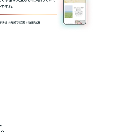
人で準備が大変なものが揃っていて
いですね。
方移住 #夫婦で起業 #地産地消
。