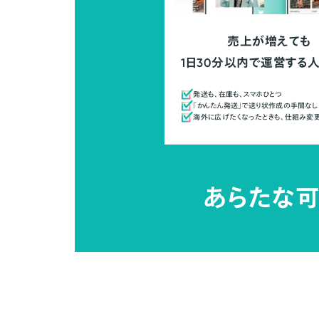
売上が増えても
1日30分以内で運営する
発送も、在庫も、スマホひとつ
「かんたん発送」で送り状作成の手間なし
海外に広げたくなったときも、仕組み変
あらたな可