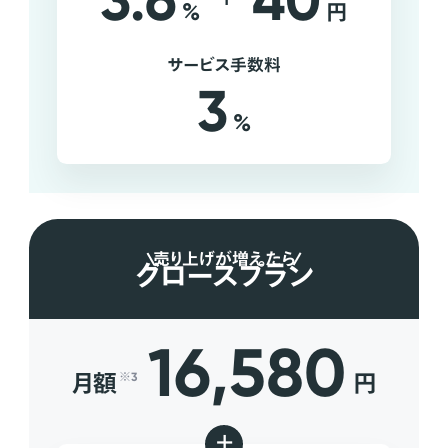
3.6
40
%
円
サービス手数料
3
%
売り上げが増えたら
グロースプラン
16,580
月額
円
※3
+