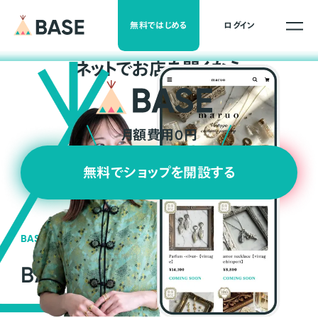
無料ではじめる
ログイン
ネ
ッ
ト
でお店を開くなら
月額費用0円
無料でショップを開設する
BASEの強み
BASEが強い3つの理由