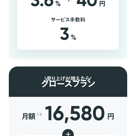
3.6
40
%
円
サービス手数料
3
%
売り上げが増えたら
グロースプラン
16,580
月額
円
※3
+