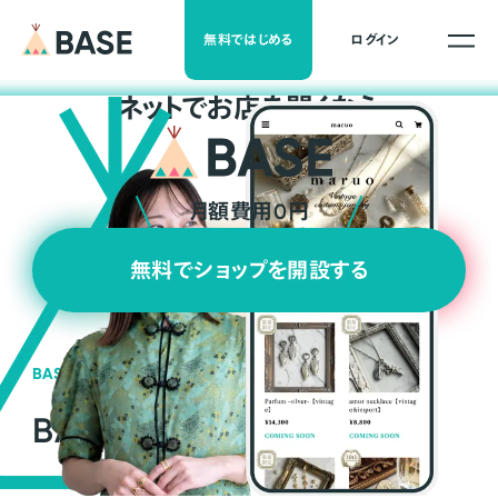
無料ではじめる
ログイン
ネ
ッ
ト
でお店を開くなら
月額費用0円
無料でショップを開設する
BASEの強み
BASEが強い3つの理由