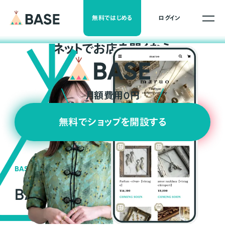
無料ではじめる
ログイン
ネ
ッ
ト
でお店を開くなら
月額費用0円
無料でショップを開設する
BASEの強み
BASEが強い3つの理由