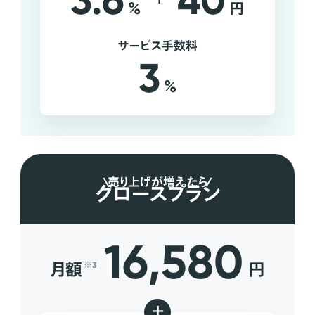
3.6
40
%
円
サービス手数料
3
%
売り上げが増えたら
グロースプラン
16,580
月額
円
※3
+