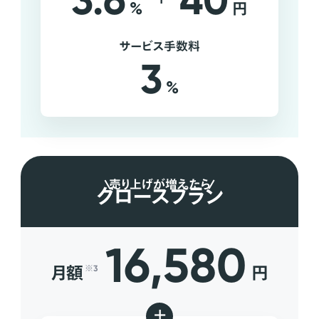
3.6
40
%
円
サービス手数料
3
%
売り上げが増えたら
グロースプラン
16,580
月額
円
※3
+