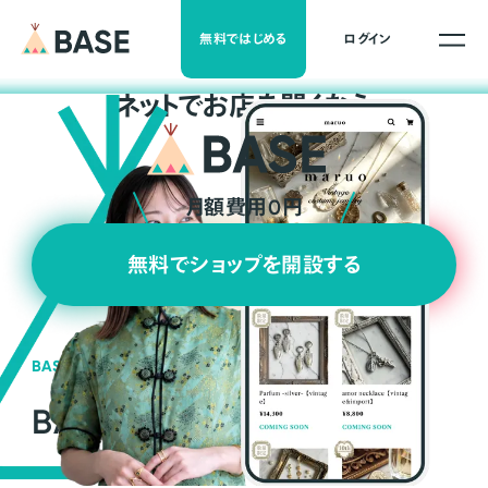
無料ではじめる
ログイン
ネ
ッ
ト
でお店を開くなら
月額費用0円
無料でショップを開設する
BASEの強み
BASEが強い3つの理由