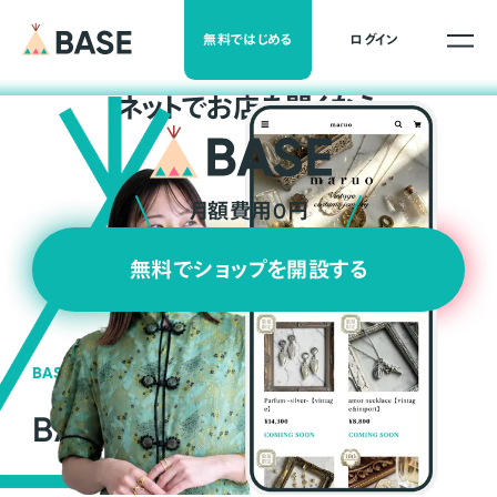
無料ではじめる
ログイン
ネ
ッ
ト
でお店を開くなら
月額費用0円
無料でショップを開設する
BASEの強み
BASEが強い3つの理由