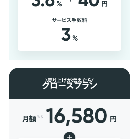
3.6
40
%
円
サービス手数料
3
%
売り上げが増えたら
グロースプラン
16,580
月額
円
※3
+