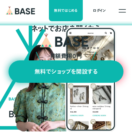
無料ではじめる
ログイン
ネ
ッ
ト
でお店を開くなら
月額費用0円
無料でショップを開設する
BASEの強み
BASEが強い3つの理由