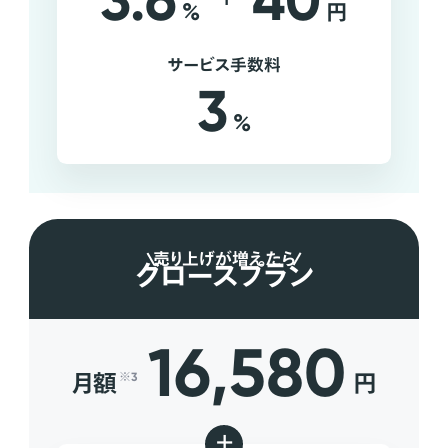
3.6
40
%
円
サービス手数料
3
%
売り上げが増えたら
グロースプラン
16,580
月額
円
※3
+