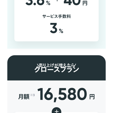
3.6
40
%
円
サービス手数料
3
%
売り上げが増えたら
グロースプラン
16,580
月額
円
※3
+