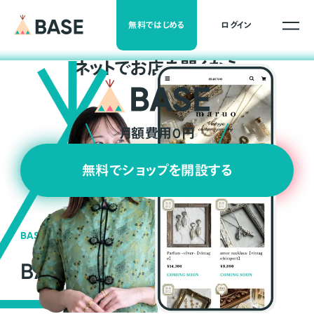
無料ではじめる
ログイン
ネ
ッ
ト
でお店を開くなら
月額費用0円
無料でショップを開設する
BASEの強み
BASEが強い3つの理由