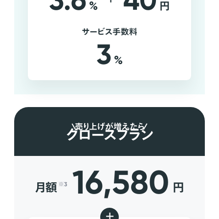
3.6
40
%
円
サービス手数料
3
%
売り上げが増えたら
グロースプラン
16,580
月額
円
※3
+