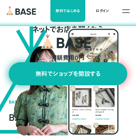
無料ではじめる
ログイン
ネ
ッ
ト
でお店を開くなら
月額費用0円
無料でショップを開設する
BASEの強み
BASEが強い3つの理由