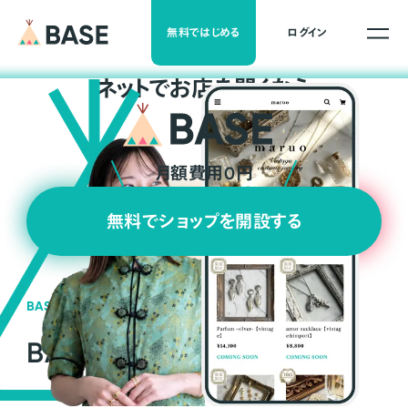
無料ではじめる
ログイン
ネ
ッ
ト
でお店を開くなら
月額費用0円
無料でショップを開設する
BASEの強み
BASEが強い3つの理由