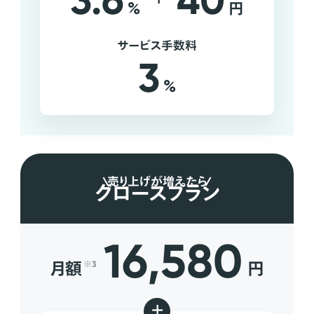
3.6
40
%
円
サービス手数料
3
%
売り上げが増えたら
グロースプラン
16,580
月額
円
※3
+