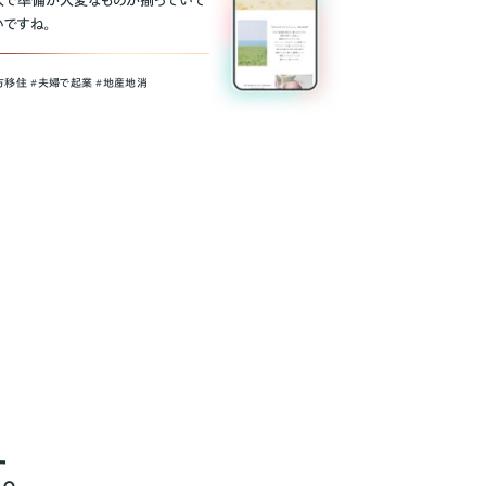
人で準備が大変なものが揃っていて
いですね。
方移住 #夫婦で起業 #地産地消
。