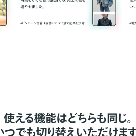
時間をかける私の店舗でも、売上の柱を
個
増やせました。
い
#ビンテージ古着 ＃店舗＋EC #14歳で起業を決意
#地
使える機能はどちらも同じ。
いつでも切り替えいただけます