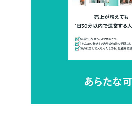
売上が増えても
1日30分以内で運営する
発送も、在庫も、スマホひとつ
「かんたん発送」で送り状作成の手間なし
海外に広げたくなったときも、仕組み変
あらたな可