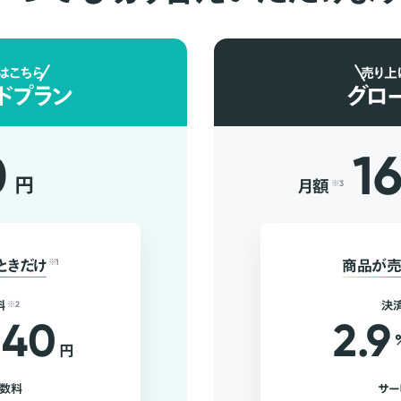
はこちら
売り上
ドプラン
グロ
0
1
円
月額
※3
ときだけ
※1
商品が売
料
※2
決
40
2.9
円
手数料
サー