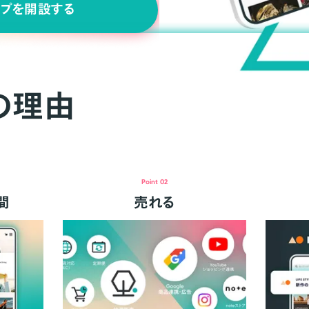
ップを開設する
の理由
Point 02
間
売れる