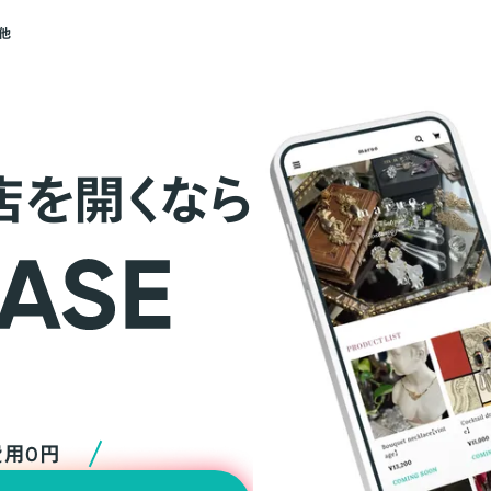
他
店を開くなら
費用0円