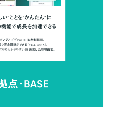
しい"ことを"かんたん"に
の機能で成長を加速できる
ピングアプリ「PAY ID」に無料掲載。
で資金調達ができる「YELL BANK」。
ンプルでわかりやすい」を追求した管理画面。
拠点・
BASE