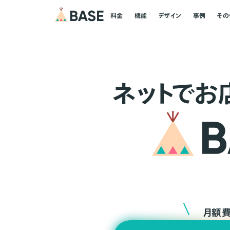
料金
機能
デザイン
事例
その
ネ
ッ
ト
でお
月額