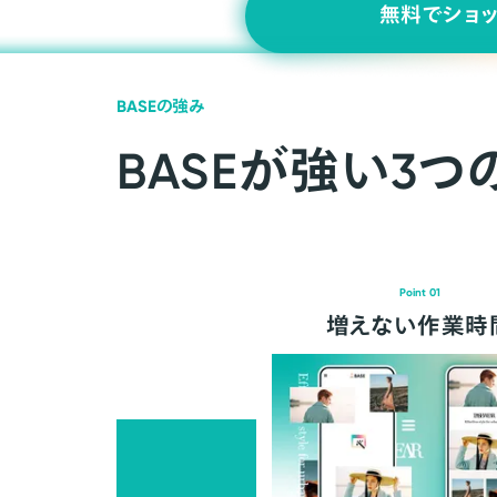
無料でショ
BASEの強み
BASEが強い3つ
Point 01
増えない作業時