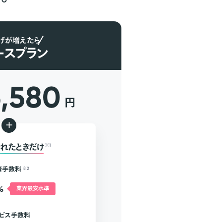
げが増えたら
ースプラン
6,580
円
+
れたときだけ
※1
済手数料
※2
%
業界最安水準
ビス手数料