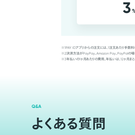
3
※1
PAY IDアプリからの注文には、1注文あたり手数料
※2
決済方法がPayPay、Amazon Pay、Pay
※3
年払いの1ヶ月あたりの費用。年払いは、12ヶ月まと
Q&A
よくある質問