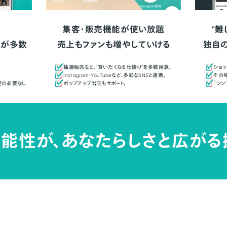
集客・販売機能が使い放題
"難
人が多数
売上もファンも増やしていける
独自
抽選販売など、"買いたくなる仕掛け"を多数用意。
ショッ
Instagram・YouTubeなど、多彩なSNSと連携。
その場
更の必要なし
ポップアップ出店もサポート。
「シ
能性が、
あなたらしさと広がる