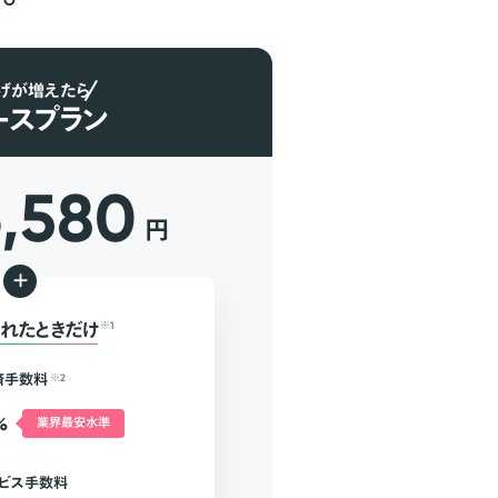
げが増えたら
ースプラン
6,580
円
+
れたときだけ
※1
済手数料
※2
%
業界最安水準
ビス手数料