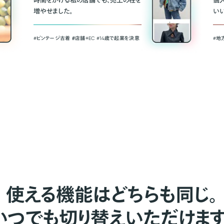
時間をかける私の店舗でも、売上の柱を
個
増やせました。
い
#ビンテージ古着 ＃店舗＋EC #14歳で起業を決意
#地
使える機能はどちらも同じ。
いつでも切り替えいただけます