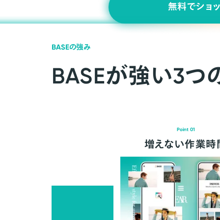
無料でショ
BASEの強み
BASEが強い3つ
Point 01
増えない作業時