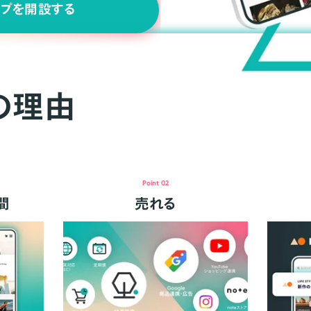
ップを開設する
の理由
Point 02
間
売れる