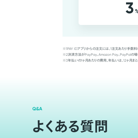
3
※1
PAY IDアプリからの注文には、1注文あたり手数料
※2
決済方法がPayPay、Amazon Pay、Pay
※3
年払いの1ヶ月あたりの費用。年払いは、12ヶ月まと
Q&A
よくある質問