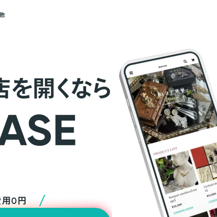
他
店を開くなら
費用0円