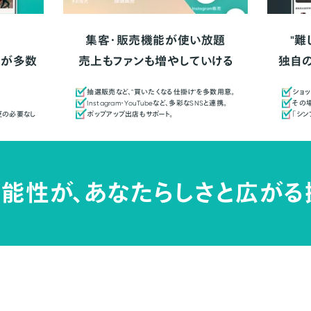
集客・販売機能が使い放題
"難
人が多数
売上もファンも増やしていける
独自
抽選販売など、"買いたくなる仕掛け"を多数用意。
ショッ
Instagram・YouTubeなど、多彩なSNSと連携。
その場
更の必要なし
ポップアップ出店もサポート。
「シ
能性が、
あなたらしさと広がる