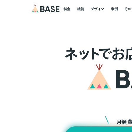
料金
機能
デザイン
事例
その
ネ
ッ
ト
でお
月額