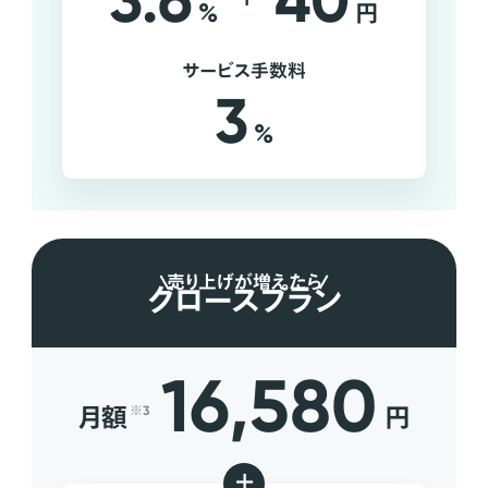
3.6
40
%
円
サービス手数料
3
%
売り上げが増えたら
グロースプラン
16,580
月額
円
※3
+