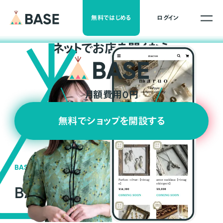
無料ではじめる
ログイン
ネ
ッ
ト
でお店を開くなら
月額費用0円
無料でショップを開設する
BASEの強み
BASEが強い3つの理由