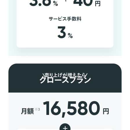
3.6
40
%
円
サービス手数料
3
%
売り上げが増えたら
グロースプラン
16,580
月額
円
※3
+