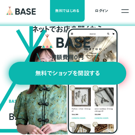
無料ではじめる
ログイン
ネ
ッ
ト
でお店を開くなら
月額費用0円
無料でショップを開設する
BASEの強み
BASEが強い3つの理由