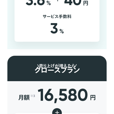
3.6
40
%
円
サービス手数料
3
%
売り上げが増えたら
グロースプラン
16,580
月額
円
※3
+