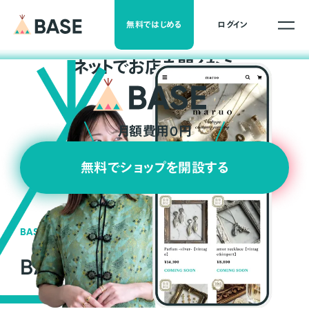
無料ではじめる
ログイン
ネ
ッ
ト
でお店を開くなら
月額費用0円
無料でショップを開設する
BASEの強み
BASEが強い3つの理由