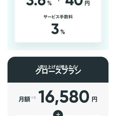
3.6
40
%
円
サービス手数料
3
%
売り上げが増えたら
グロースプラン
16,580
月額
円
※3
+