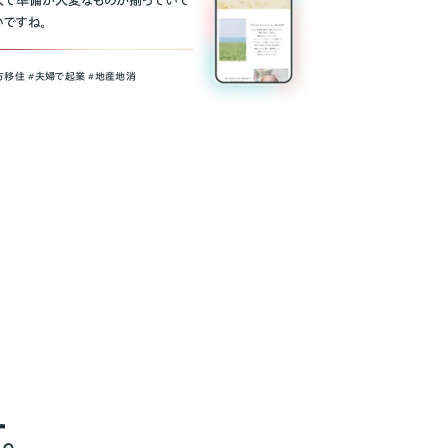
人で準備が大変なものが揃っていて
いですね。
方移住 #夫婦で起業 #地産地消
。