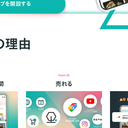
ップを開設する
の理由
Point 02
間
売れる