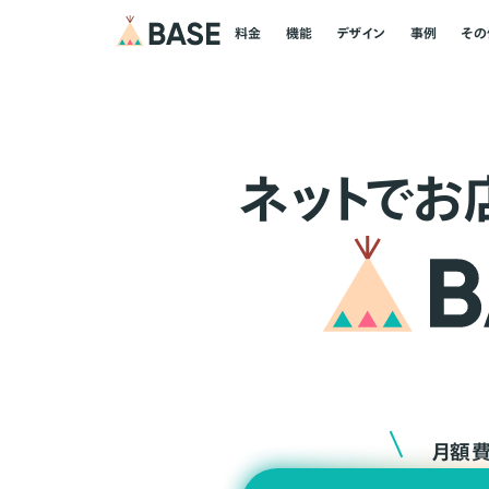
料金
機能
デザイン
事例
その
ネ
ッ
ト
でお
月額