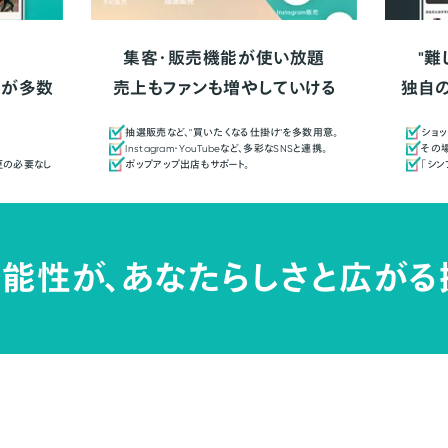
集客・販売機能が使い放題
"難
人が多数
売上もファンも増やしていける
独自
抽選販売など、"買いたくなる仕掛け"を多数用意。
ショッ
Instagram・YouTubeなど、多彩なSNSと連携。
その場
更の必要なし
ポップアップ出店もサポート。
「シ
能性が、
あなたらしさと広がる