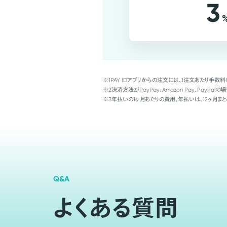
3
※1
PAY IDアプリからの注文には、1注文あたり手数料
※2
決済方法がPayPay、Amazon Pay、Pay
※3
年払いの1ヶ月あたりの費用。年払いは、12ヶ月まと
Q&A
よくある質問