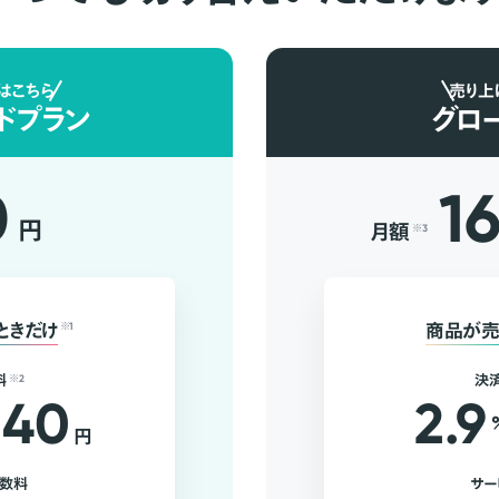
はこちら
売り上
ドプラン
グロ
0
1
円
月額
※3
ときだけ
※1
商品が売
料
※2
決
40
2.9
円
手数料
サー