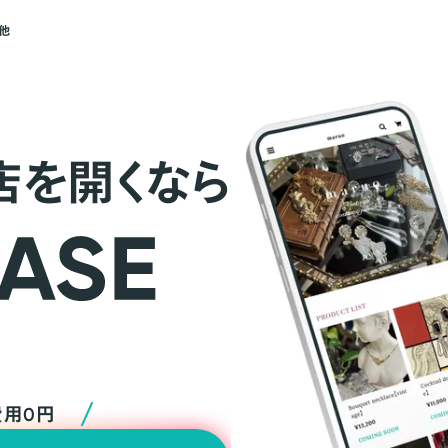
他
店を開くなら
費用0円