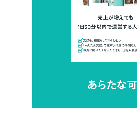
売上が増えても
1日30分以内で運営する
発送も、在庫も、スマホひとつ
「かんたん発送」で送り状作成の手間なし
海外に広げたくなったときも、仕組み変
あらたな可