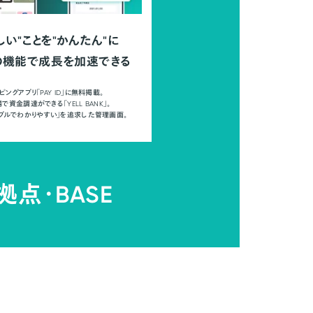
しい"ことを"かんたん"に
の機能で成長を加速できる
ピングアプリ「PAY ID」に無料掲載。
で資金調達ができる「YELL BANK」。
ンプルでわかりやすい」を追求した管理画面。
拠点・
BASE