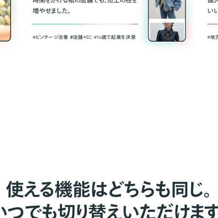
時間をかける私の店舗でも、売上の柱を
個
増やせました。
い
#ビンテージ古着 ＃店舗＋EC #14歳で起業を決意
#地
使える機能はどちらも同じ。
いつでも切り替えいただけます