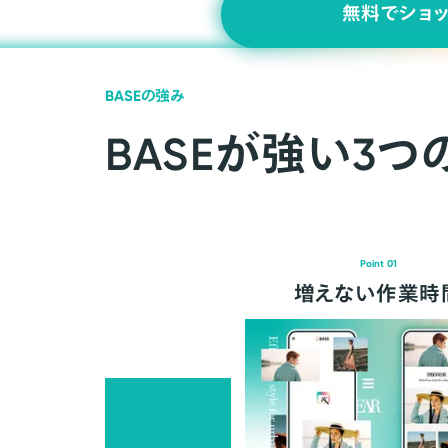
無料でショ
BASEの強み
BASEが強い3つ
Point 01
増えない作業時