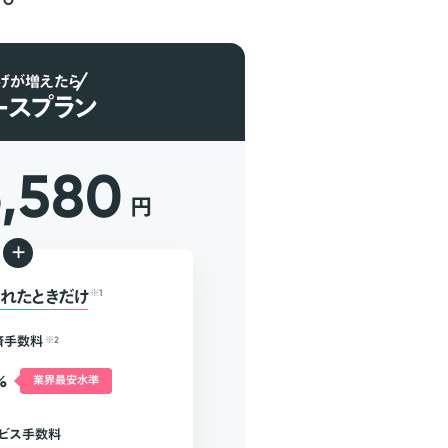
げが増えたら
ースプラン
6,580
円
+
れたときだけ
※1
済手数料
※2
%
業界最安水準
ビス手数料