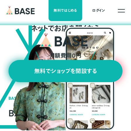
無料ではじめる
ログイン
ネ
ッ
ト
でお店を開くなら
月額費用0円
無料でショップを開設する
BASEの強み
BASEが強い3つの理由