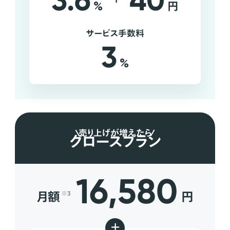
3.6
40
%
円
サービス手数料
3
%
売り上げが増えたら
グロースプラン
16,580
月額
円
※3
+